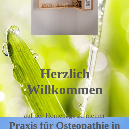
Herzlich
Willkommen
auf der Homepage zu meiner
Praxis für Osteopathie
in