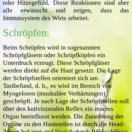
oder Hitzegefühl. Diese Reaktionen sind aber
alle erwünscht und zeigen, dass das
Immunsystem des Wirts arbeitet.
Schröpfen:
Beim Schröpfen wird in sogenannten
Schröpfgläsern oder Schröpfköpfen ein
Unterdruck erzeugt. Diese Schröpfgläser
werden direkt auf die Haut gesetzt. Die Lage
der Schröpfstellen orientiert sich am
Tastbefund, d. h., es wird im Bereich von
Myogelosen (muskuläre Verhärtungen)
geschröpft. Je nach Lage der Schröpfstellen soll
über den kutiviszeralen Reflex ein inneres
Organ beeinflusst werden. Die Zuordnung der
Organe zu den Hautstellen ist durch die Head-
Zonen bekannt und lässt dadurch Rückschlüsse